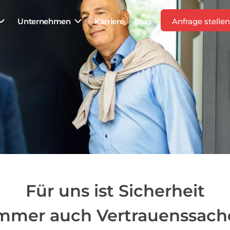
Unternehmen
Karriere
Blog
Anfrage stelle
Ihr
n
.
 Kleinunternehmen hin zu
erheitstechnik aus Mülheim
Für uns ist Sicherheit
fordern
mmer auch Vertrauenssach