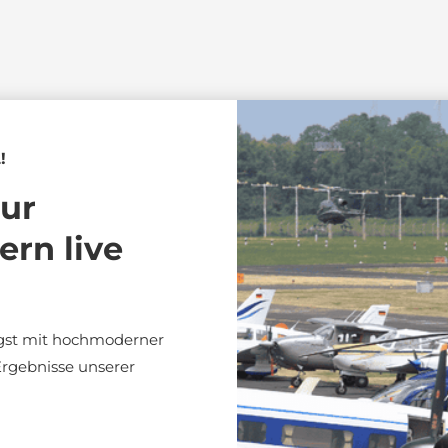
!
ur
ern live
gst mit hochmoderner
Ergebnisse unserer